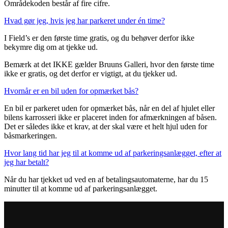
Områdekoden består af fire cifre.
Hvad gør jeg, hvis jeg har parkeret under én time?
I Field’s er den første time gratis, og du behøver derfor ikke
bekymre dig om at tjekke ud.
Bemærk at det IKKE gælder Bruuns Galleri, hvor den første time
ikke er gratis, og det derfor er vigtigt, at du tjekker ud.
Hvornår er en bil uden for opmærket bås?
En bil er parkeret uden for opmærket bås, når en del af hjulet eller
bilens karrosseri ikke er placeret inden for afmærkningen af båsen.
Det er således ikke et krav, at der skal være et helt hjul uden for
båsmarkeringen.
Hvor lang tid har jeg til at komme ud af parkeringsanlægget, efter at
jeg har betalt?
Når du har tjekket ud ved en af betalingsautomaterne, har du 15
minutter til at komme ud af parkeringsanlægget.