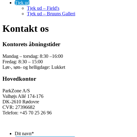
Tjek ud
Tjek ud – Field's
Tjek ud – Bruuns Galleri
Kontakt os
Kontorets åbningstider
Mandag – torsdag: 8:30 –16:00
Fredag: 8:30 – 15:00
Lør-, søn- og helligdage: Lukket
Hovedkontor
ParkZone A/S
Valhøjs Allé 174-176
DK-2610 Rødovre
CVR: 27396682
Telefon: +45 70 25 26 96
Dit navn
*