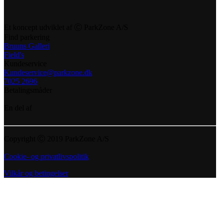
Et koncept udviklet af Ⓒ ParkZone A/S
Find parkering
Bruuns Galleri
Field's
Kundeservice
Kundeservice@parkzone.dk
7025 2696
Betalingsmåder
En del af
Copyright Ⓒ 2019 ParkZone A/S
Cookie- og privatlivspolitik
Vilkår og betingelser