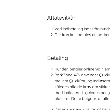
Aftalevilkår
Ved indbetaling indestår kunden
Der kan kun betales en parker
Betaling
Kunden betaler online via hj
ParkZone A/S anvender QuickPa
mellem QuickPay og indløserne 
således alle de krav om sikke
med indløsere. Ligeledes ben
placeret. Dette betyder, at all
Det er kundens ansvar, at bet