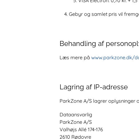
VISA Electron: 0,70 kr. + 1,
Gebyr og samlet pris vil fremg
Behandling af personopl
Læs mere på
www.parkzone.dk/d
Lagring af IP-adresse
ParkZone A/S lagrer oplysninger om
Dataansvarlig
ParkZone A/S
Valhøjs Allé 174-176
2610 Rødovre