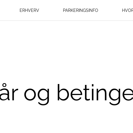
ERHVERV
PARKERINGSINFO
HVOR
kår og betinge