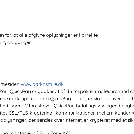
 for, at alle afgivne oplysninger er korrekte.
ing ad gangen.
emmesiden
www.parknsmile.dk
.
y. QuickPay er godkendt af de respektive indløsere med cert
sker i krypteret form.QuickPay forpligter sig til enhver tid 
rhed, som PCIforeskriver. QuickPay betalingsløsningen benyt
yttes SSL/TLS-kryptering i kommunikationen mellem kunderne
e oplysninger, der sendes over internet, er krypteret med et sik
aling modtages af ParkZone A/S.