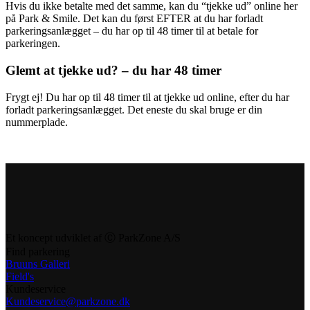
Hvis du ikke betalte med det samme, kan du “tjekke ud” online her
på Park & Smile. Det kan du først EFTER at du har forladt
parkeringsanlægget – du har op til 48 timer til at betale for
parkeringen.
Glemt at tjekke ud? – du har 48 timer
Frygt ej! Du har op til 48 timer til at tjekke ud online, efter du har
forladt parkeringsanlægget. Det eneste du skal bruge er din
nummerplade.
Et koncept udviklet af Ⓒ ParkZone A/S
Find parkering
Bruuns Galleri
Field's
Kundeservice
Kundeservice@parkzone.dk